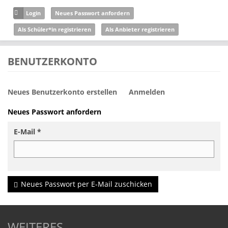
Direkt zum Inhalt
Login
Neues Passwort anfordern
Als Schüler*in registrieren
Als Anbieter registrieren
BENUTZERKONTO
Neues Benutzerkonto erstellen
Anmelden
Haupt-Reiter
Neues Passwort anfordern
(aktiver
Reiter)
E-Mail
*
Neues Passwort per E-Mail zuschicken
WEITERES